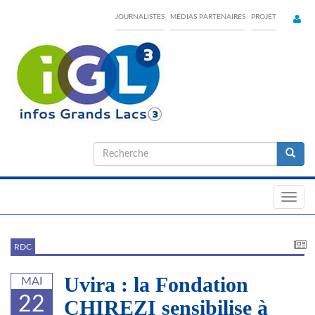
Skip
JOURNALISTES
MÉDIAS PARTENAIRES
PROJET
to
main
content
Formulaire
de
Recherche
recherche
Toggl
navig
RDC
Uvira : la Fondation
MAI
22
CHIREZI sensibilise à