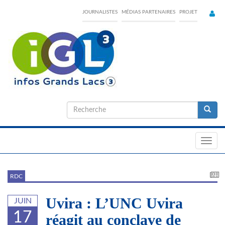
Skip
JOURNALISTES
MÉDIAS PARTENAIRES
PROJET
to
main
content
Formulaire
de
Recherche
recherche
Toggl
navig
RDC
Uvira : L’UNC Uvira
JUIN
17
réagit au conclave de