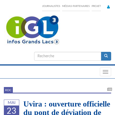
Skip
JOURNALISTES
MÉDIAS PARTENAIRES
PROJET
to
main
content
Formulaire
de
Recherche
recherche
Toggl
navig
RDC
Uvira : ouverture officielle
MAI
23
du pont de déviation de