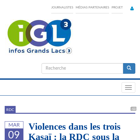
Skip
JOURNALISTES
MÉDIAS PARTENAIRES
PROJET
to
main
content
Formulaire
de
Recherche
recherche
Toggl
navig
RDC
Violences dans les trois
MAR
09
Kasaï : la RDC sous la