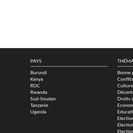
PAYS
THÉMA
Burundi
Bonne 
Kenya
Conflit
RDC
Culture
Rwanda
Décentr
Sud-Soudan
Droits 
Tanzanie
Econom
Uganda
Educat
Electio
Electio
Electio