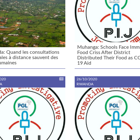
Muhanga: Schools Face Imm
: Quand les consultations
Food Criss After District
les à distance sauvent des
Distributed Their Food as 
umaines
19 Aid
020
26/10/2020
A
RWANDA