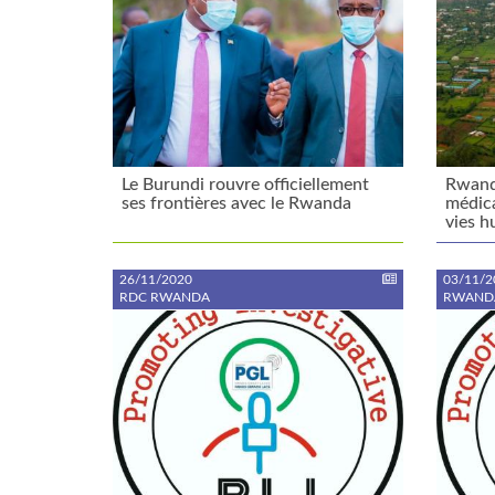
Le Burundi rouvre officiellement
Rwanda
ses frontières avec le Rwanda
médica
vies h
26/11/2020
03/11/2
RDC RWANDA
RWAND