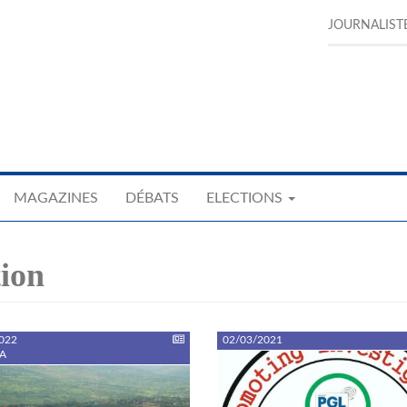
JOURNALIST
MAGAZINES
DÉBATS
ELECTIONS
tion
022
02/03/2021
A