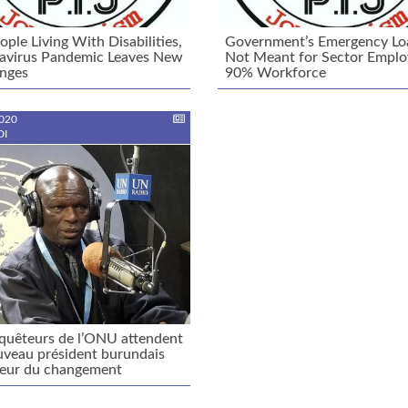
ople Living With Disabilities,
Government’s Emergency Lo
avirus Pandemic Leaves New
Not Meant for Sector Emplo
enges
90% Workforce
020
I
quêteurs de l’ONU attendent
veau président burundais
teur du changement