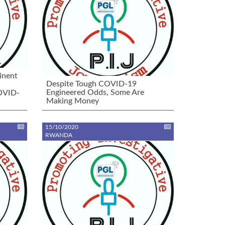
inent
Despite Tough COVID-19
Engineered Odds, Some Are
COVID-
Making Money
15/10/2020
RWANDA