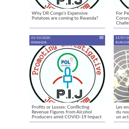
Why DR Congo’s Expensive
For Pe
Potatoes are coming to Rwanda?
Coron
Chall
01/10/2020
15/07/2
RWANDA
BURUND
Profits or Losses: Conflicting
Les en
Revenue Figures from Alcohol
du nou
Producers amid COVID-19 Impact
un ac