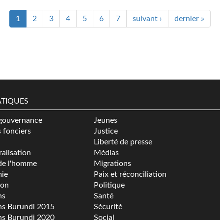
1
2
3
4
5
6
7
suivant ›
dernier »
TIQUES
gouvernance
Jeunes
s fonciers
Justice
Liberté de presse
alisation
Médias
de l'homme
Migrations
ie
Paix et réconciliation
ion
Politique
ns
Santé
ns Burundi 2015
Sécurité
ns Burundi 2020
Social