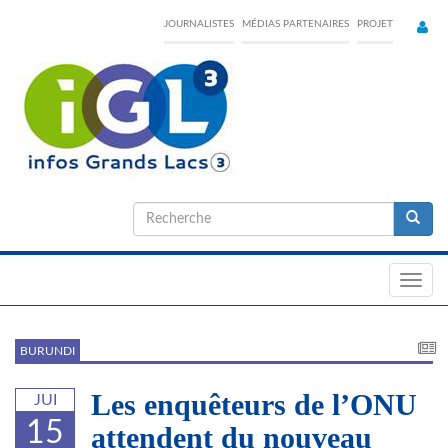
Skip
JOURNALISTES
MÉDIAS PARTENAIRES
PROJET
to
main
content
Formulaire
de
Recherche
recherche
Toggl
navig
BURUNDI
Les enquêteurs de l’ONU
JUI
15
attendent du nouveau