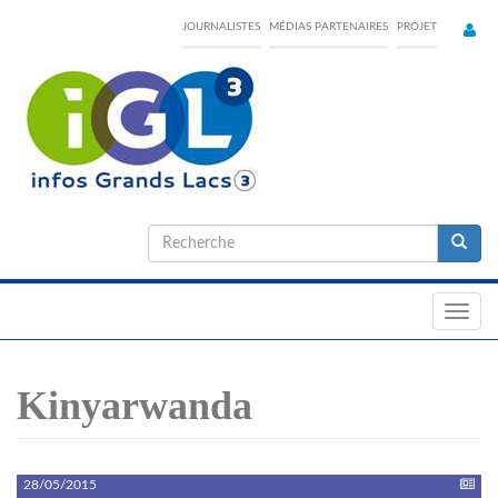
Skip
JOURNALISTES
MÉDIAS PARTENAIRES
PROJET
to
main
content
Formulaire
de
Recherche
recherche
Toggl
navig
Kinyarwanda
28/05/2015