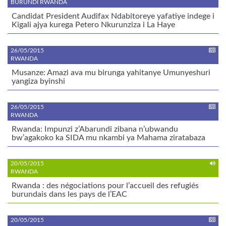
BURUNDI RWANDA
Candidat President Audifax Ndabitoreye yafatiye indege i
Kigali ajya kurega Petero Nkurunziza i La Haye
26/05/2015
RWANDA
Musanze: Amazi ava mu birunga yahitanye Umunyeshuri
yangiza byinshi
26/05/2015
RWANDA
Rwanda: Impunzi z’Abarundi zibana n’ubwandu
bw’agakoko ka SIDA mu nkambi ya Mahama ziratabaza
20/05/2015
RWANDA
Rwanda : des négociations pour l’accueil des refugiés
burundais dans les pays de l’EAC
20/05/2015