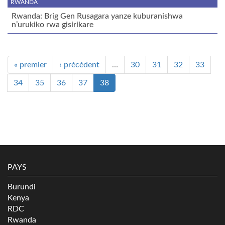
RWANDA
Rwanda: Brig Gen Rusagara yanze kuburanishwa
n’urukiko rwa gisirikare
« premier
‹ précédent
…
30
31
32
33
34
35
36
37
38
PAYS
Burundi
Kenya
RDC
Rwanda