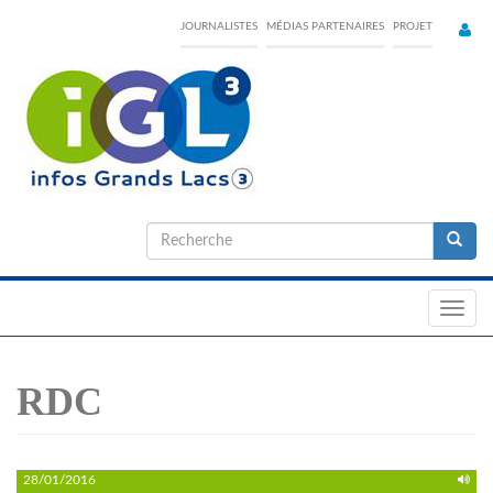
Skip
JOURNALISTES
MÉDIAS PARTENAIRES
PROJET
to
main
content
Formulaire
de
Recherche
recherche
Toggl
navig
RDC
28/01/2016