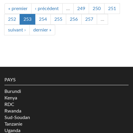
« premier
‹ précédent
…
249
250
251
252
253
254
255
256
257
…
suivant ›
dernier »
PAYS
Burundi
Kenya
RDC
Rwanda
Sud-Soudan
Tanzanie
Uganda