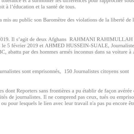
 tolérance et à surmonter les différences pour rapprocher sou
 à l’éducation et la santé de tous.
a mis au public son Baromètre des violations de la liberté de 
 2019. Il s’agit de deux Afghans
RAHMANI RAHIMULLAH 
 le 5 février 2019 et AHMED HUSSEIN-SUALE, Journalist
BC, abattu par des hommes armés inconnus dans sa voiture à 
ournalistes sont emprisonnés,
150 Journalistes citoyens sont
s dont Reporters sans frontières a pu établir de façon avérée 
vités de journalistes. Il ne comprend pas ceux, tués ou empris
ou pour lesquels le lien avec leur travail n'a pas pu encore êt