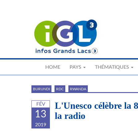
Skip
to
main
content
HOME
PAYS
THÉMATIQUES
BURUNDI
RDC
RWANDA
L'Unesco célèbre la 
FÉV
13
la radio
2019