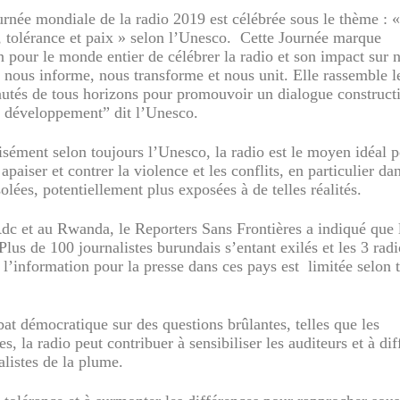
urnée mondiale de la radio 2019 est célébrée sous le thème : 
 tolérance et paix » s
elon l’Unesco. Cette Journée marque
n pour le monde entier de célébrer la radio et son impact sur n
 nous informe, nous transforme et nous unit. Elle rassemble l
tés de tous horizons pour promouvoir un dialogue constructi
u développement” dit l’Unesco.
isément selon toujours l’Unesco, la radio est le moyen idéal 
 apaiser et contrer la violence et les conflits, en particulier da
solées, potentiellement plus exposées à de telles réalités.
dc et au Rwanda, le Reporters Sans Frontières a indiqué que 
 Plus de 100 journalistes burundais s’entant exilés et les 3 radi
 l’information pour la presse dans ces pays est limitée selon 
at démocratique sur des questions brûlantes, telles que les
, la radio peut contribuer à sensibiliser les auditeurs et à dif
alistes de la plume.