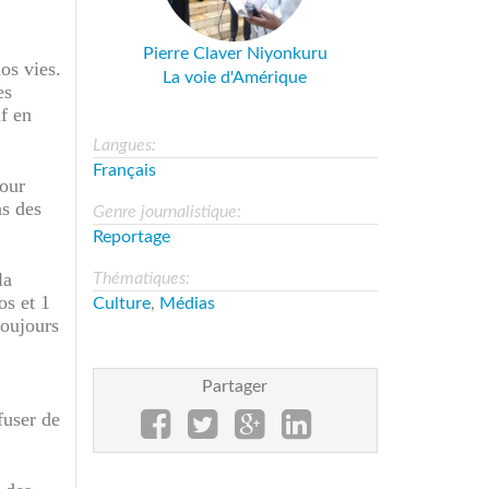
«
Pierre Claver Niyonkuru
os vies.
La voie d'Amérique
es
f en
Langues:
Français
pour
ns des
Genre journalistique:
Reportage
la
Thématiques:
os et 1
Culture
,
Médias
toujours
Partager
fuser de