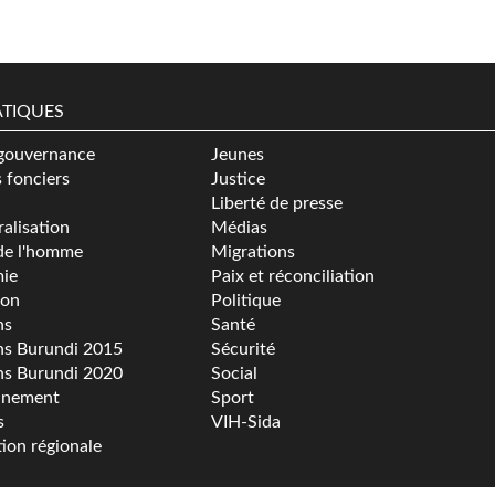
TIQUES
gouvernance
Jeunes
s fonciers
Justice
Liberté de presse
alisation
Médias
de l'homme
Migrations
ie
Paix et réconciliation
ion
Politique
ns
Santé
ns Burundi 2015
Sécurité
ns Burundi 2020
Social
nnement
Sport
s
VIH-Sida
tion régionale