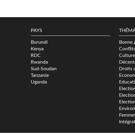
PAYS
THÉMA
Burundi
Bonne 
Kenya
Conflit
RDC
Culture
Rwanda
Décentr
Sud-Soudan
Droits 
Tanzanie
Econom
Uganda
Educat
Electio
Electio
Electio
Enviro
Femme
Intégra