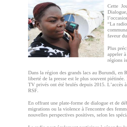
R_A_D_I_O_0.jpg
Cette
Jo
Dialogue,
l’occasio
“La radio
communau
faveur d
Plus préc
appeler à
régions i
Dans la région des grands lacs au Burundi, en R
liberté de la presse est le plus souvent piétinée.
TV privés ont été brulés depuis 2015. L’accès à
RSF.
En offrant une plate-forme de dialogue et de déb
migrations ou la violence à l'encontre des femmes
nouvelles perspectives positives, selon les spéci