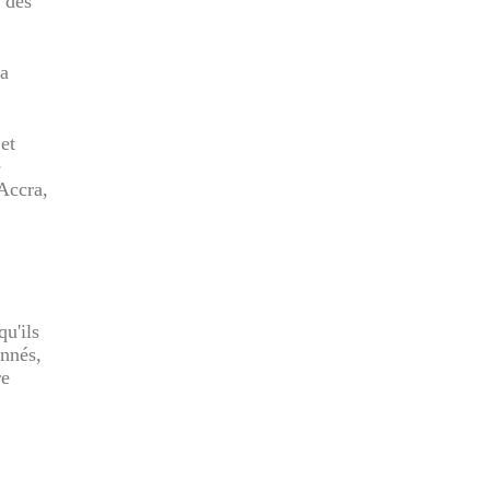
s des
la
et
e
Accra,
qu'ils
onnés,
re