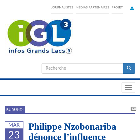
Skip
JOURNALISTES
MÉDIAS PARTENAIRES
PROJET
to
main
content
Formulaire
de
Recherche
recherche
Toggl
navig
BURUNDI
Philippe Nzobonariba
MAR
23
dénonce l’influence