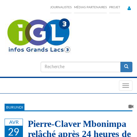
Skip
JOURNALISTES
MÉDIAS PARTENAIRES
PROJET
to
main
content
Formulaire
de
Recherche
recherche
Toggl
navig
BURUNDI
Pierre-Claver Mbonimpa
AVR
29
relâché après 24 heures de