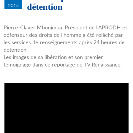
détention
2015
PC.png
Pierre-Claver Mbonimpa, Président de l’APRODH et
défenseur des droits de l’homme a été relâché par
les services de renseignements après 24 heures de
détention.
Les images de sa libération et son premier
témoignage dans ce reportage de TV Renaissance.
j7AQhqNydhg