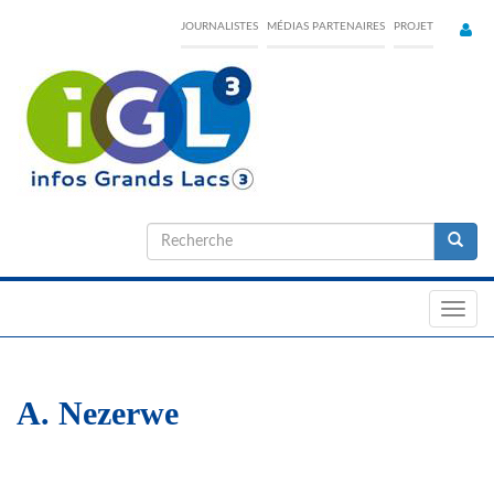
Skip
JOURNALISTES
MÉDIAS PARTENAIRES
PROJET
to
main
content
Formulaire
de
Recherche
recherche
Toggl
navig
A. Nezerwe