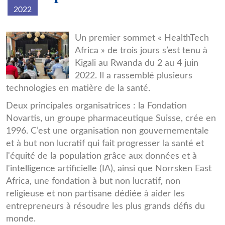
2022
WhatsApp_Image_2022-
Un premier sommet « HealthTech
Africa » de trois jours s’est tenu à
06-
Kigali au Rwanda du 2 au 4 juin
08_at_2.16.23_PM.jpeg
2022. Il a rassemblé plusieurs
technologies en matière de la santé.
Deux principales organisatrices : la Fondation
Novartis, un groupe pharmaceutique Suisse, crée en
1996. C’est une organisation non gouvernementale
et à but non lucratif qui fait progresser la santé et
l'équité de la population grâce aux données et à
l'intelligence artificielle (IA), ainsi que Norrsken East
Africa, une fondation à but non lucratif, non
religieuse et non partisane dédiée à aider les
entrepreneurs à résoudre les plus grands défis du
monde.