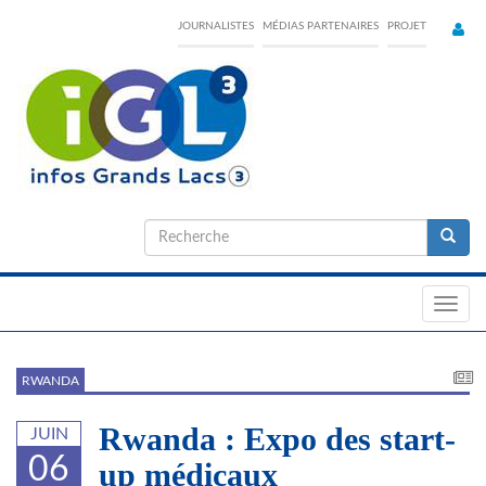
Skip
JOURNALISTES
MÉDIAS PARTENAIRES
PROJET
to
main
content
Formulaire
de
Recherche
recherche
Toggl
navig
RWANDA
Rwanda : Expo des start-
JUIN
06
up médicaux