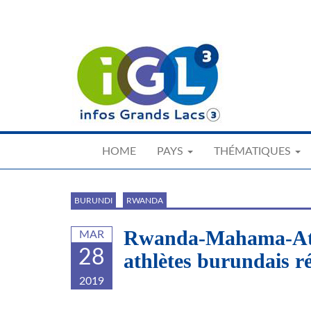
Skip
to
main
content
HOME
PAYS
THÉMATIQUES
BURUNDI
RWANDA
Rwanda-Mahama-Ath
MAR
28
athlètes burundais ré
2019