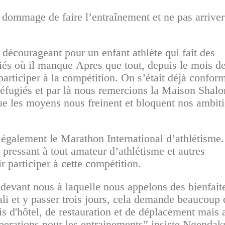
t dommage de faire l’entraînement et ne pas arriver
décourageant pour un enfant athlète qui fait des
és où il manque Apres que tout, depuis le mois d
articiper à la compétition. On s’était déjà confor
 réfugiés et par là nous remercions la Maison Shal
ue les moyens nous freinent et bloquent nos ambit
 également le Marathon International d’athlétisme.
ressant à tout amateur d’athlétisme et autres
r participer à cette compétition.
devant nous à laquelle nous appelons des bienfait
li et y passer trois jours, cela demande beaucoup 
s d'hôtel, de restauration et de déplacement mais 
uperations pour les entrainements”,insiste Ngendak