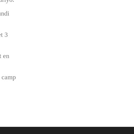
undi
t 3
t en
u camp