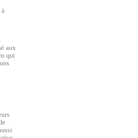
 à
e
mé aux
om qui
ions
eurs
de
aussi
uriyo.