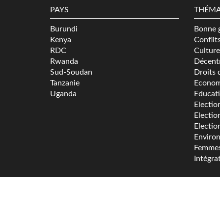
PAYS
THÉMA
Burundi
Bonne 
Kenya
Conflit
RDC
Culture
Rwanda
Décentr
Sud-Soudan
Droits 
Tanzanie
Econom
Uganda
Educat
Electio
Electio
Electio
Enviro
Femme
Intégra