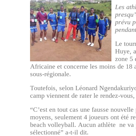
mahama_atlete.jpg
Les ath
presqu’
prévu p
pendant
Le tourn
Huye, a
zone 5 
Africaine et concerne les moins de 18 
sous-régionale.
Toutefois, selon Léonard Ngendakuriyo
camp viennent de rater le rendez-vous,
“C’est en tout cas une fausse nouvell
moyens, seulement 4 joueurs ont été r
beach volleyball. Aucun athlète
ne va 
sélectionné” a-t-il dit.