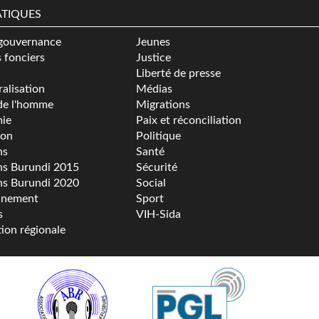
TIQUES
gouvernance
Jeunes
s fonciers
Justice
Liberté de presse
alisation
Médias
de l'homme
Migrations
ie
Paix et réconciliation
ion
Politique
ns
Santé
ns Burundi 2015
Sécurité
ns Burundi 2020
Social
nnement
Sport
s
VIH-Sida
tion régionale