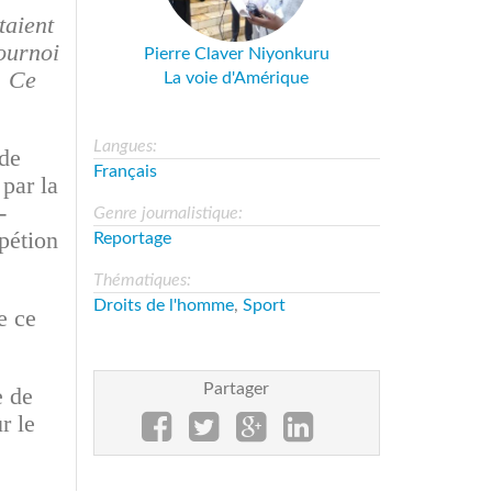
taient
tournoi
Pierre Claver Niyonkuru
. Ce
La voie d'Amérique
Langues:
 de
Français
par la
-
Genre journalistique:
pétion
Reportage
Thématiques:
Droits de l'homme
,
Sport
e ce
Partager
e de
r le