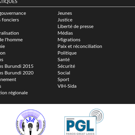
TIQUES
gouvernance
Jeunes
s fonciers
Justice
Liberté de presse
alisation
Médias
de l'homme
Migrations
ie
Paix et réconciliation
ion
Politique
ns
Santé
ns Burundi 2015
Sécurité
ns Burundi 2020
Social
nnement
Sport
s
VIH-Sida
tion régionale