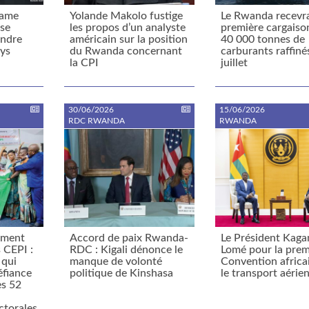
game
Yolande Makolo fustige
Le Rwanda recevr
sse
les propos d’un analyste
première cargaiso
endre
américain sur la position
40 000 tonnes de
ays
du Rwanda concernant
carburants raffinés
la CPI
juillet
30/06/2026
15/06/2026
RDC RWANDA
RWANDA
rment
Accord de paix Rwanda-
Le Président Kag
 CEPI :
RDC : Kigali dénonce le
Lomé pour la prem
 qui
manque de volonté
Convention africa
éfiance
politique de Kinshasa
le transport aérie
es 52
ctorales