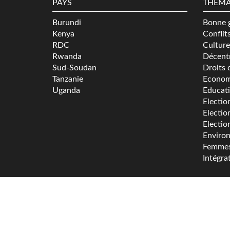
PAYS
THÉMA
Burundi
Bonne 
Kenya
Conflit
RDC
Culture
Rwanda
Décentr
Sud-Soudan
Droits 
Tanzanie
Econom
Uganda
Educat
Electio
Electio
Electio
Enviro
Femme
Intégra