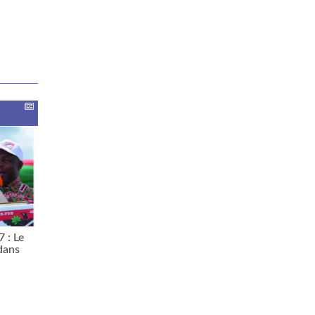
7 : Le
dans
s