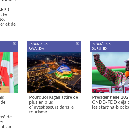
CEPI)
t le
26.
er et de
26/05/2026
07/05/2026
RWANDA
BURUNDI
is
Pourquoi Kigali attire de
Présidentielle 202
 de
plus en plus
CNDD-FDD déjà 
a
d’investisseurs dans le
les starting-block
tourisme
rgé de
es
nts au