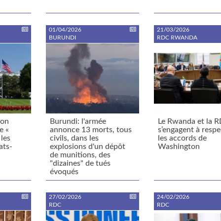
01/04/2026
21/03/2026
BURUNDI
RDC RWANDA
ion
Burundi: l'armée
Le Rwanda et la 
e «
annonce 13 morts, tous
s’engagent à respe
les
civils, dans les
les accords de
ats-
explosions d'un dépôt
Washington
de munitions, des
"dizaines" de tués
évoqués
27/02/2026
24/02/2026
RDC
RDC