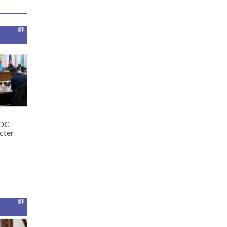
RDC
cter