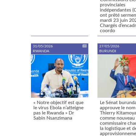
provinciales
indépendantes (
ont prêté sermen
mardi 23 juin 20
Chargés d’encadr
coordo
31/05/2026
27/05/2026
RWANDA
BURUNDI
« Notre objectif est que
Le Sénat burunda
le virus Ebola n’atteigne
approuve le nom
pas le Rwanda » Dr
Thierry Kitamoy
Sabin Nsanzimana
comme nouveau
commissaire cha
la logistique et d
approvisionneme