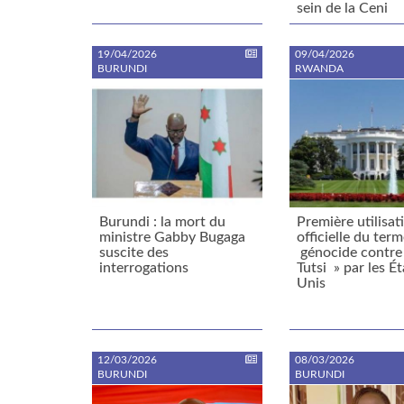
sein de la Ceni
19/04/2026
09/04/2026
BURUNDI
RWANDA
Burundi : la mort du
Première utilisat
ministre Gabby Bugaga
officielle du term
suscite des
génocide contre 
interrogations
Tutsi » par les Ét
Unis
12/03/2026
08/03/2026
BURUNDI
BURUNDI