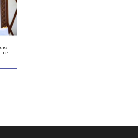
ques
gime