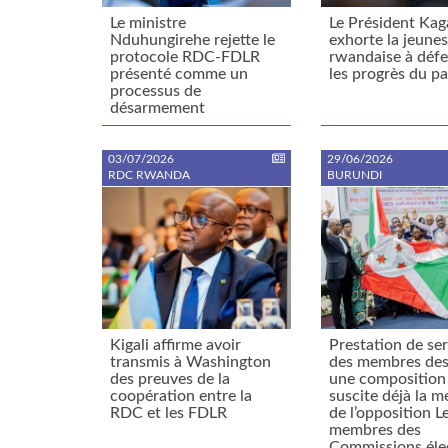
Le ministre
Le Président Ka
Nduhungirehe rejette le
exhorte la jeune
protocole RDC-FDLR
rwandaise à déf
présenté comme un
les progrès du p
processus de
désarmement
03/07/2026
29/06/2026
RDC RWANDA
BURUNDI
Kigali affirme avoir
Prestation de se
transmis à Washington
des membres des
des preuves de la
une composition
coopération entre la
suscite déjà la m
RDC et les FDLR
de l’opposition L
membres des
Commissions éle