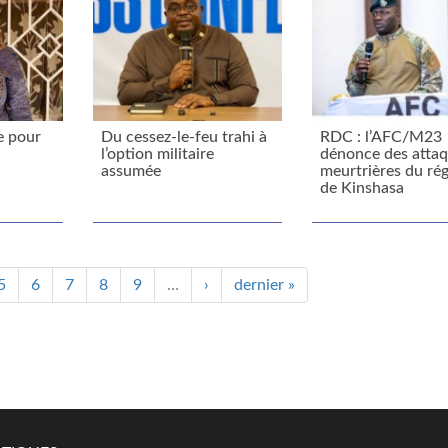
e pour
Du cessez-le-feu trahi à
RDC : l’AFC/M23
l’option militaire
dénonce des atta
assumée
meurtrières du ré
de Kinshasa
5
6
7
8
9
…
›
dernier »