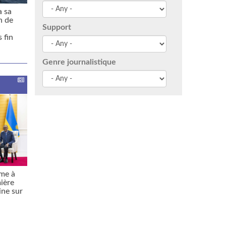
a sa
n de
Support
 fin
Genre journalistique
ame à
ière
ine sur
n