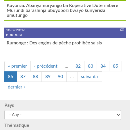
Kayonza: Abanyamuryango ba Koperative Duterimbere
Murundi barashinja ubuyobozi bwayo kunyereza
umutungo
10/02/2016
BURUNDI
Rumonge : Des engins de pêche prohibée saisis
« premier
‹ précédent
…
82
83
84
85
86
87
88
89
90
…
suivant ›
dernier »
Pays
Thématique