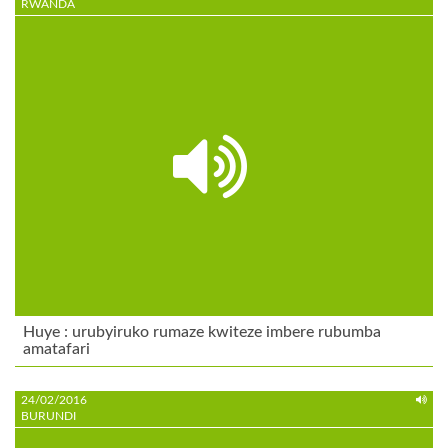
RWANDA
Huye : urubyiruko rumaze kwiteze imbere rubumba
amatafari
24/02/2016
BURUNDI