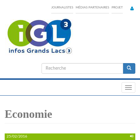
Skip
JOURNALISTES
MÉDIAS PARTENAIRES
PROJET
to
main
content
Formulaire
de
Recherche
recherche
Toggl
navig
Economie
25/02/2016