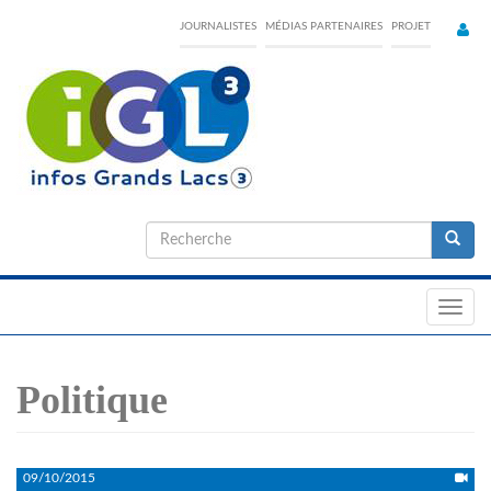
Skip
JOURNALISTES
MÉDIAS PARTENAIRES
PROJET
to
main
content
Formulaire
de
Recherche
recherche
Toggl
navig
Politique
09/10/2015