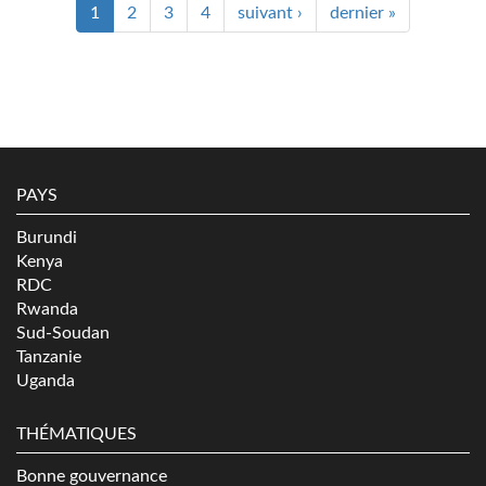
1
2
3
4
suivant ›
dernier »
PAYS
Burundi
Kenya
RDC
Rwanda
Sud-Soudan
Tanzanie
Uganda
THÉMATIQUES
Bonne gouvernance