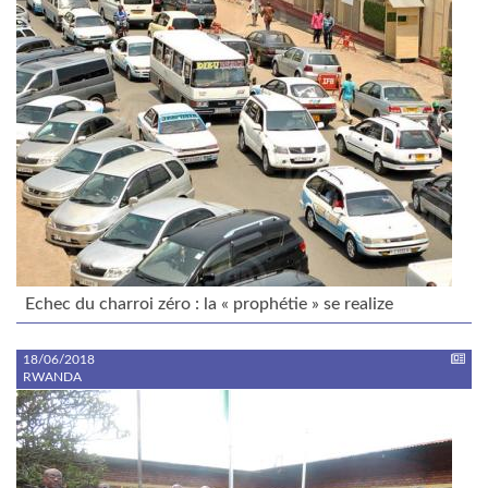
Echec du charroi zéro : la « prophétie » se realize
18/06/2018
RWANDA