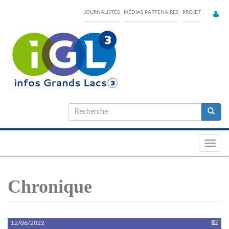
Skip
JOURNALISTES
MÉDIAS PARTENAIRES
PROJET
to
main
content
Formulaire
de
Recherche
recherche
Toggl
navig
Chronique
12/06/2022