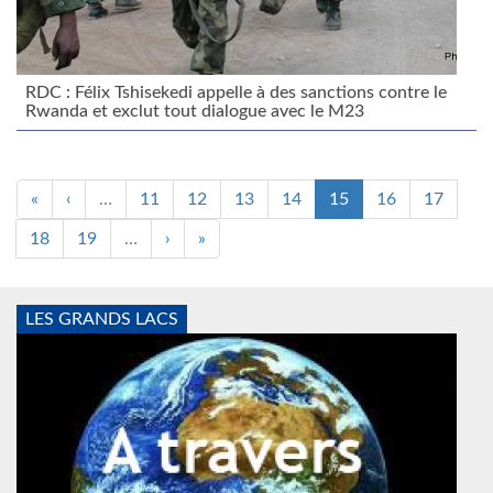
RDC : Félix Tshisekedi appelle à des sanctions contre le
Rwanda et exclut tout dialogue avec le M23
«
‹
…
11
12
13
14
15
16
17
18
19
…
›
»
LES GRANDS LACS
Monde2.jpg