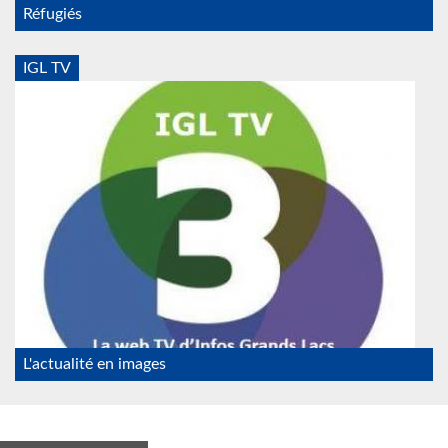
Réfugiés
IGL TV
IGL_TV_psf.jpg
L'actualité en images