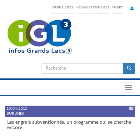
Skip
JOURNALISTES
MÉDIAS PARTENAIRES
PROJET
to
main
content
Formulaire
de
Recherche
recherche
Toggl
navig
10/04/2015
BURUNDI
Les engrais subventionnés, un programme qui se cherche
encore