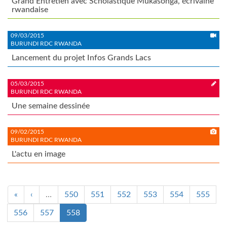
Grand Entretien avec Scholastique Mukasonga, écrivaine
rwandaise
09/03/2015
BURUNDI RDC RWANDA
Lancement du projet Infos Grands Lacs
05/03/2015
BURUNDI RDC RWANDA
Une semaine dessinée
09/02/2015
BURUNDI RDC RWANDA
L'actu en image
«
‹
…
550
551
552
553
554
555
556
557
558