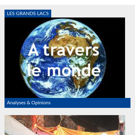
LES GRANDS LACS
Monde2.jpg
Analyses & Opinions
refugies_RDC.jpeg