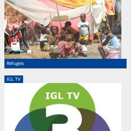
Réfugiés
IGL TV
IGL_TV_psf.jpg