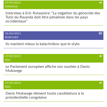
07/04/2015
RWANDA
Interview à Eric Rutayisire: "La négation du génocide des
Tutsi du Rwanda doit être pénalisée dans les pays
occidentaux"
01/04/2015
BURUNDI
Ils manient mieux la kalachnikov que le stylo
27/03/2015
RDC
Le Parlement européen affiche son soutien à Denis
Mukwege
27/03/2015
RDC
Denis Mukwege dément toute candidature à la
présidentielle congolaise