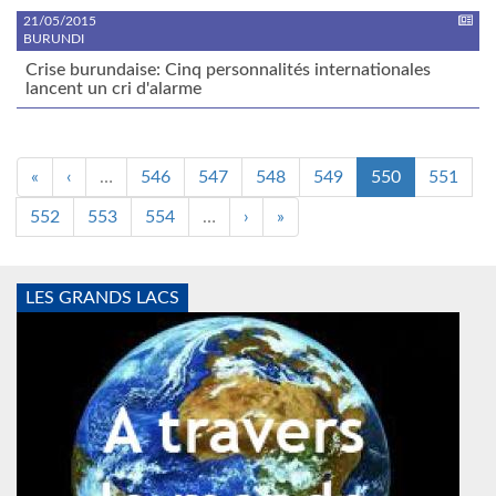
21/05/2015
BURUNDI
Crise burundaise: Cinq personnalités internationales
lancent un cri d'alarme
«
‹
…
546
547
548
549
550
551
552
553
554
…
›
»
LES GRANDS LACS
Monde2.jpg