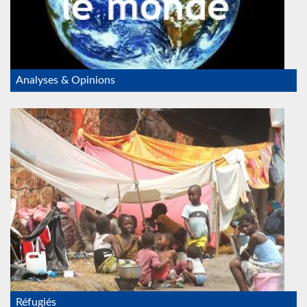
Analyses & Opinions
refugies_RDC.jpeg
Réfugiés