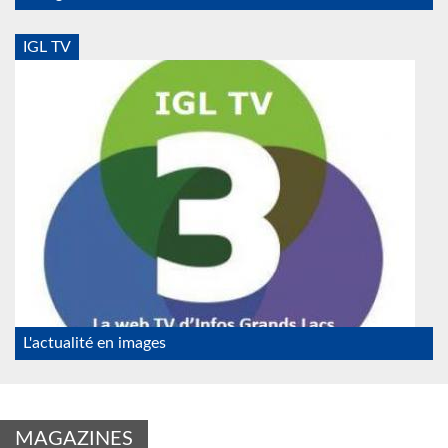
IGL TV
IGL_TV_psf.jpg
L'actualité en images
MAGAZINES