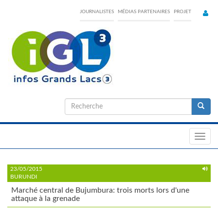
Skip
JOURNALISTES
MÉDIAS PARTENAIRES
PROJET
to
main
content
Formulaire
de
Recherche
recherche
Toggl
navig
23/05/2015
BURUNDI
Marché central de Bujumbura: trois morts lors d'une
attaque à la grenade