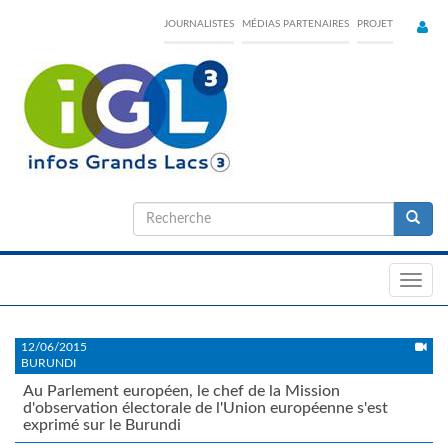
Skip
JOURNALISTES
MÉDIAS PARTENAIRES
PROJET
to
main
content
Formulaire
de
Recherche
recherche
Toggl
navig
12/06/2015
BURUNDI
Au Parlement européen, le chef de la Mission
d'observation électorale de l'Union européenne s'est
exprimé sur le Burundi