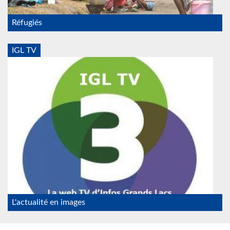
Réfugiés
IGL TV
IGL_TV_psf.jpg
L'actualité en images