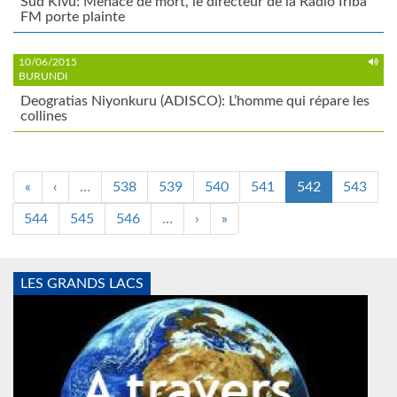
Sud Kivu: Menacé de mort, le directeur de la Radio Iriba
FM porte plainte
10/06/2015
BURUNDI
Deogratias Niyonkuru (ADISCO): L’homme qui répare les
collines
«
‹
…
538
539
540
541
542
543
544
545
546
…
›
»
LES GRANDS LACS
Monde2.jpg