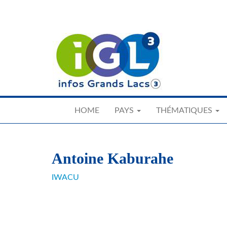
Skip
to
main
content
HOME
PAYS
THÉMATIQUES
Antoine Kaburahe
IWACU