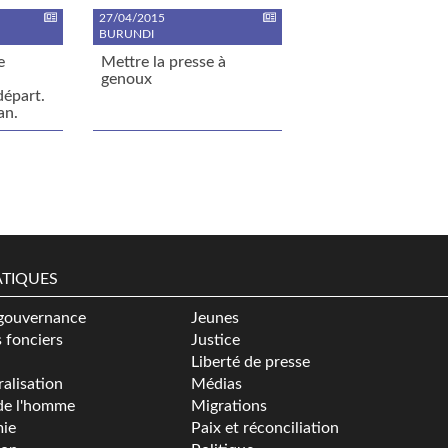
27/04/2015
BURUNDI
e
Mettre la presse à
genoux
départ.
an.
TIQUES
gouvernance
Jeunes
s fonciers
Justice
Liberté de presse
alisation
Médias
de l'homme
Migrations
ie
Paix et réconciliation