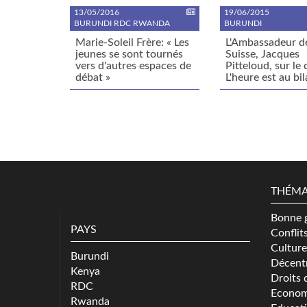
13/05/2016
19/06/2015
BURUNDI RDC RWANDA
BURUNDI
Marie-Soleil Frère: « Les
L'Ambassadeur d
jeunes se sont tournés
Suisse, Jacques
vers d'autres espaces de
Pitteloud, sur le 
débat »
L'heure est au bil
THÉMA
Bonne 
PAYS
Conflit
Culture
Burundi
Décentr
Kenya
Droits 
RDC
Econom
Rwanda