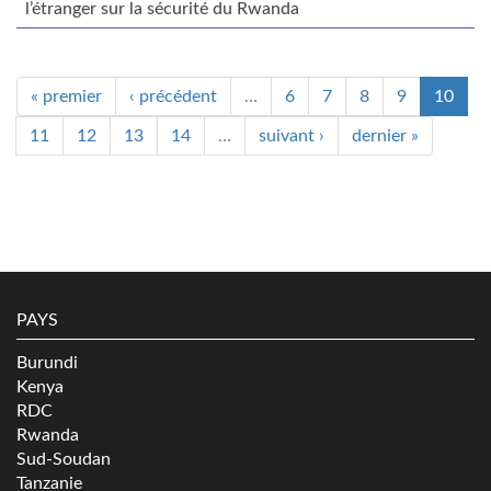
l’étranger sur la sécurité du Rwanda
« premier
‹ précédent
…
6
7
8
9
10
11
12
13
14
…
suivant ›
dernier »
PAYS
Burundi
Kenya
RDC
Rwanda
Sud-Soudan
Tanzanie