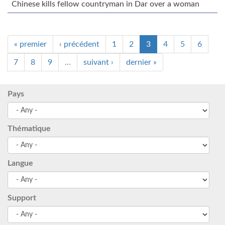
Chinese kills fellow countryman in Dar over a woman
« premier
‹ précédent
1
2
3
4
5
6
7
8
9
…
suivant ›
dernier »
Pays
Thématique
Langue
Support