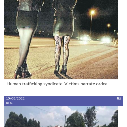
Human trafficking syndicate: Victims narrate ordeal…
15/08/2022
RDC