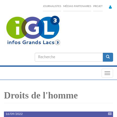
Skip
JOURNALISTES
MÉDIAS PARTENAIRES
PROJET
to
main
content
Formulaire
de
Recherche
recherche
Toggl
navig
Droits de l'homme
16/09/2022