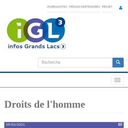
Skip
JOURNALISTES
MÉDIAS PARTENAIRES
PROJET
to
main
content
Formulaire
de
Recherche
recherche
Toggl
navig
Droits de l'homme
09/03/2021