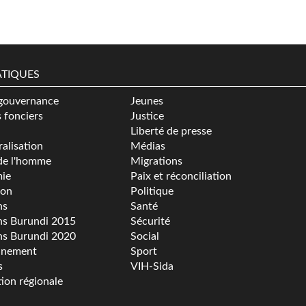
TIQUES
gouvernance
Jeunes
s fonciers
Justice
Liberté de presse
alisation
Médias
de l'homme
Migrations
ie
Paix et réconciliation
ion
Politique
ns
Santé
ns Burundi 2015
Sécurité
ns Burundi 2020
Social
nnement
Sport
s
VIH-Sida
tion régionale