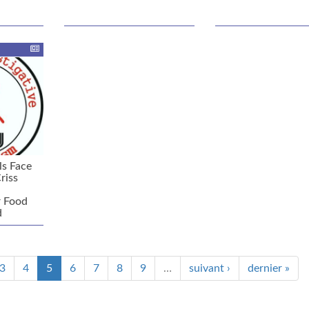
s Face
riss
r Food
d
3
4
5
6
7
8
9
…
suivant ›
dernier »