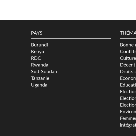
PAYS
THÉMA
Burundi
Bonne 
Kenya
Conflit
RDC
Culture
Rwanda
Décentr
Sud-Soudan
Droits 
Tanzanie
Econom
Uganda
Educat
Electio
Electio
Electio
Enviro
Femme
Intégra