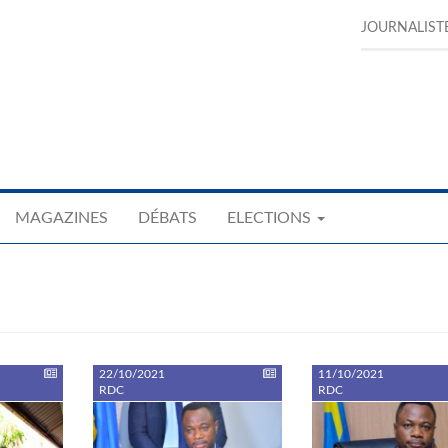
JOURNALIST
MAGAZINES
DÉBATS
ELECTIONS
22/10/2021
11/10/2021
RDC
RDC