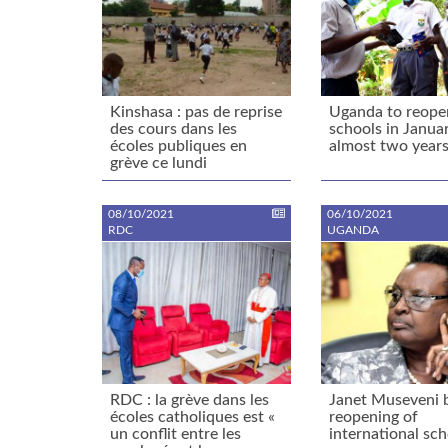
Kinshasa : pas de reprise
Uganda to reope
des cours dans les
schools in Januar
écoles publiques en
almost two year
grève ce lundi
08/10/2021
06/10/2021
RDC
UGANDA
RDC : la grève dans les
Janet Museveni 
écoles catholiques est «
reopening of
un conflit entre les
international sc