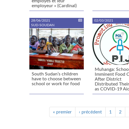
employés et leur
employeur » (Cardinal)
28/06/2021
02/03/2021
SUD-SOUDAN
Muhanga: School
South Sudan’s children
Imminent Food C
have to choose between
After District
school or work for food
Distributed Thei
as COVID-19 Ai
« premier
‹ précédent
1
2