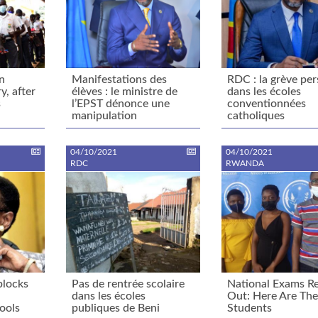
n
Manifestations des
RDC : la grève per
y, after
élèves : le ministre de
dans les écoles
s
l’EPST dénonce une
conventionnées
manipulation
catholiques
04/10/2021
04/10/2021
RDC
RWANDA
blocks
Pas de rentrée scolaire
National Exams Re
dans les écoles
Out: Here Are The
hools
publiques de Beni
Students