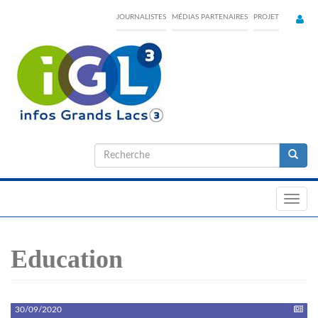
Skip
JOURNALISTES
MÉDIAS PARTENAIRES
PROJET
to
main
content
Formulaire
de
Recherche
recherche
Toggl
navig
Education
30/09/2020