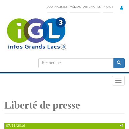
Skip
JOURNALISTES
MÉDIAS PARTENAIRES
PROJET
to
main
content
Formulaire
de
Recherche
recherche
Toggl
navig
Liberté de presse
07/11/2016