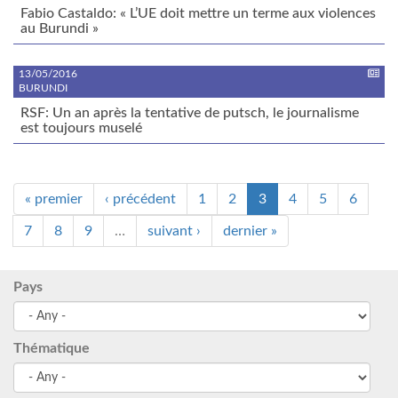
Fabio Castaldo: « L’UE doit mettre un terme aux violences
au Burundi »
13/05/2016
BURUNDI
RSF: Un an après la tentative de putsch, le journalisme
est toujours muselé
« premier
‹ précédent
1
2
3
4
5
6
7
8
9
…
suivant ›
dernier »
Pays
Thématique