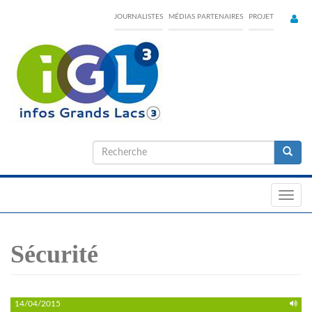
Skip
JOURNALISTES
MÉDIAS PARTENAIRES
PROJET
to
main
content
Formulaire
de
Recherche
recherche
Toggl
navig
Sécurité
14/04/2015