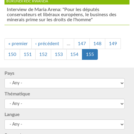
BURUNDI RDC RWANDA
Interview de Maria Arena: "Pour les députés
conservateurs et libéraux européens, le business des
minerais prime sur les droits de l'homme"
« premier
‹ précédent
…
147
148
149
150
151
152
153
154
155
Pays
Thématique
Langue