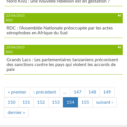
Nord Kivu : une nouvelle rébellion est en gestation ?
23/04/2015
RDC
RDC : l’Assemblée Nationale préoccupée par les actes
xénophobes en Afrique du Sud
20/04/2015
RDC
Grands Lacs : Les parlementaires tanzaniens préconisent
des sanctions contre les pays qui violent les accords de
paix
« premier
‹ précédent
…
147
148
149
150
151
152
153
154
155
suivant ›
dernier »