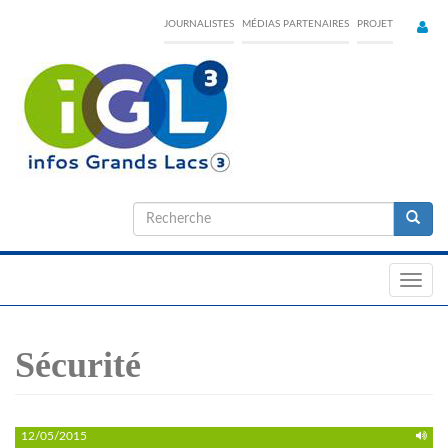
Skip
JOURNALISTES
MÉDIAS PARTENAIRES
PROJET
to
main
content
Formulaire
de
Recherche
recherche
Toggl
navig
Sécurité
12/05/2015