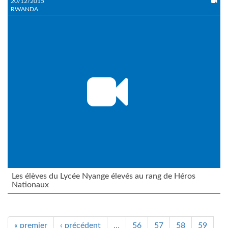
20/12/2015
RWANDA
Les élèves du Lycée Nyange élevés au rang de Héros
Nationaux
« premier
‹ précédent
…
56
57
58
59