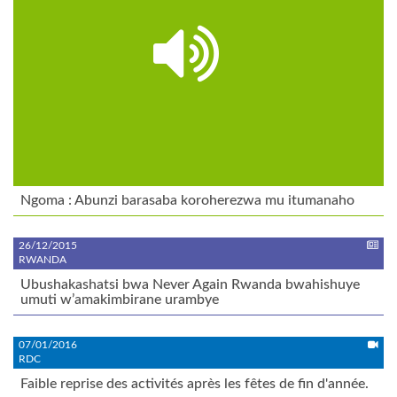
Ngoma : Abunzi barasaba koroherezwa mu itumanaho
26/12/2015
RWANDA
Ubushakashatsi bwa Never Again Rwanda bwahishuye
umuti w’amakimbirane urambye
07/01/2016
RDC
Faible reprise des activités après les fêtes de fin d'année.