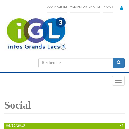
Skip
JOURNALISTES
MÉDIAS PARTENAIRES
PROJET
to
main
content
Formulaire
de
Recherche
recherche
Toggl
navig
Social
06/12/2015