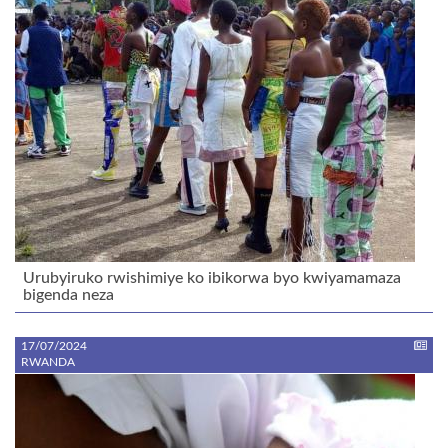
Urubyiruko rwishimiye ko ibikorwa byo kwiyamamaza
bigenda neza
17/07/2024
RWANDA