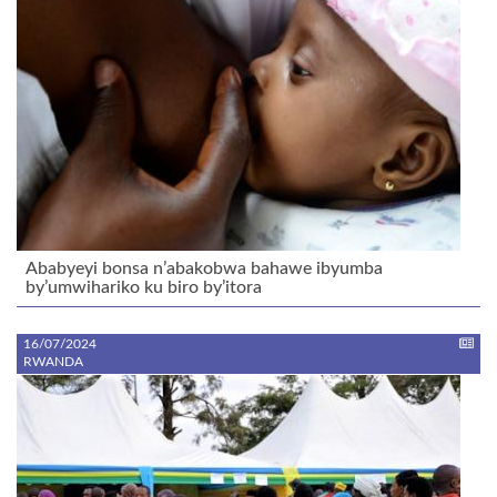
Ababyeyi bonsa n’abakobwa bahawe ibyumba
by’umwihariko ku biro by’itora
16/07/2024
RWANDA