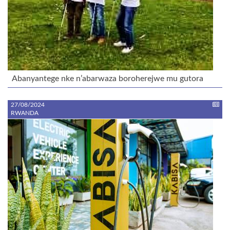
Abanyantege nke n’abarwaza boroherejwe mu gutora
27/08/2024
RWANDA