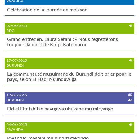
RWANDA
Célébration de la journée de moisson
07/08/2015
RDC
Grand entretien. Laura Serani : « Nous regretterons
toujours la mort de Kiripi Katembo »
17/07/2015
BURUNDI
La communauté musulmane du Burundi doit prier pour le
pays, selon El Hadj Nkunduwiga
17/07/2015
BURUNDI
Eid el Fitr ishitse havugwa ubukene mu miryango
04/06/2015
RWANDA
Rwanda: imashini mu buvuzi gakondo