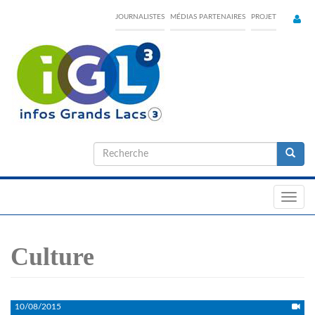
Skip
JOURNALISTES
MÉDIAS PARTENAIRES
PROJET
to
main
content
Formulaire
de
Recherche
recherche
Toggl
navig
Culture
10/08/2015