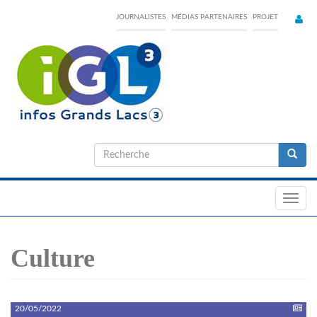
Skip
JOURNALISTES
MÉDIAS PARTENAIRES
PROJET
to
main
content
Formulaire
de
Recherche
recherche
Toggl
navig
Culture
20/05/2022