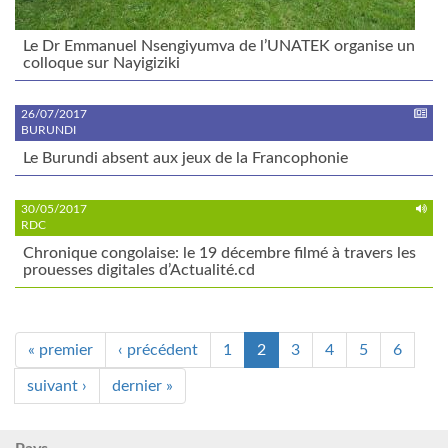
Le Dr Emmanuel Nsengiyumva de l’UNATEK organise un
colloque sur Nayigiziki
26/07/2017
BURUNDI
Le Burundi absent aux jeux de la Francophonie
30/05/2017
RDC
Chronique congolaise: le 19 décembre filmé à travers les
prouesses digitales d’Actualité.cd
« premier
‹ précédent
1
2
3
4
5
6
suivant ›
dernier »