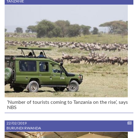
TANZANIE
‘Number of tourists coming to Tanzania on the rise’, says
NBS
22/02/2019
BURUNDI RWANDA