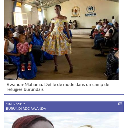
Rwanda-Mahama: Défilé de mode dans un camp de
réfugiés burundais
13/02/2019
BURUNDI RDC RWANDA