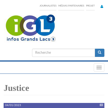
Skip
JOURNALISTES
MÉDIAS PARTENAIRES
PROJET
to
main
content
Formulaire
de
Recherche
recherche
Toggl
navig
Justice
04/01/2023