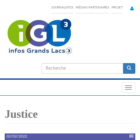
Skip
JOURNALISTES
MÉDIAS PARTENAIRES
PROJET
to
main
content
Formulaire
de
Recherche
recherche
Toggl
navig
Justice
02/02/2022