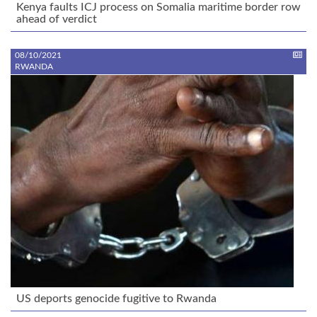
Kenya faults ICJ process on Somalia maritime border row
ahead of verdict
08/10/2021
RWANDA
US deports genocide fugitive to Rwanda