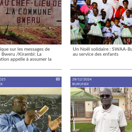
que sur les messages de
Un Noël solidaire : SWAA-B
: Bweru /Kirambi: La
au service des enfants
tion appelle à assumer la
025
28/12/2024
I
BURUNDI