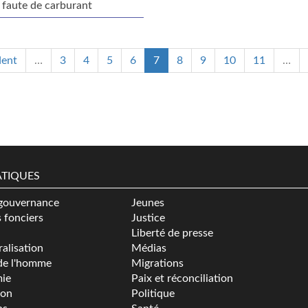
 faute de carburant
dent
…
3
4
5
6
7
8
9
10
11
…
TIQUES
gouvernance
Jeunes
s fonciers
Justice
Liberté de presse
alisation
Médias
de l'homme
Migrations
ie
Paix et réconciliation
ion
Politique