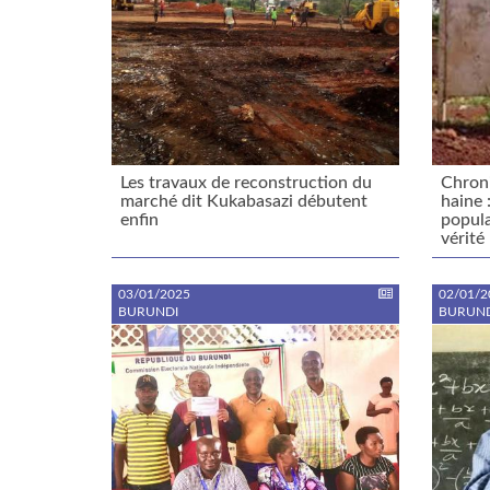
Les travaux de reconstruction du
Chroni
marché dit Kukabasazi débutent
haine 
enfin
popula
vérité
03/01/2025
02/01/2
BURUNDI
BURUND