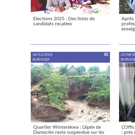
Elections 2025 : Des listes de
Après 
candidats recalées
profes
enseig
26/12/2024
25/08/2
BURUNDI
BURUND
Quartier Winterekwa : L’épée de
L’Offi
Damoclès reste suspendue sur les
: près