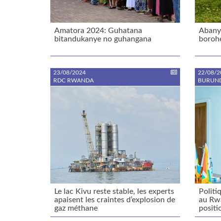
Amatora 2024: Guhatana
Abany
bitandukanye no guhangana
boroh
23/08/2024
22/08/2
RDC RWANDA
BURUN
Le lac Kivu reste stable, les experts
Politi
apaisent les craintes d’explosion de
au Rw
gaz méthane
positi