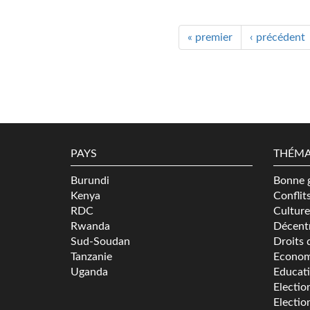
« premier
‹ précédent
PAYS
THÉMA
Burundi
Bonne 
Kenya
Conflit
RDC
Culture
Rwanda
Décentr
Sud-Soudan
Droits 
Tanzanie
Econom
Uganda
Educat
Electio
Electio