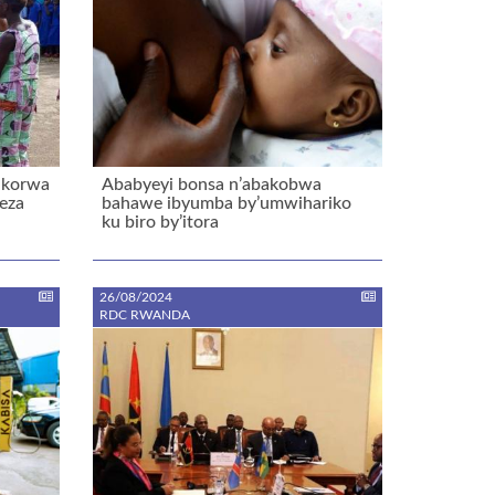
bikorwa
Ababyeyi bonsa n’abakobwa
eza
bahawe ibyumba by’umwihariko
ku biro by’itora
26/08/2024
RDC RWANDA