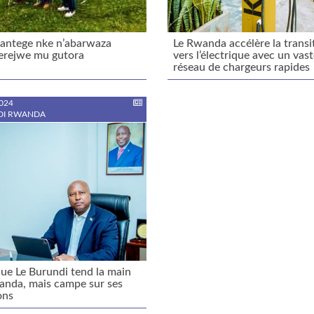
antege nke n’abarwaza
Le Rwanda accélère la transi
erejwe mu gutora
vers l’électrique avec un vas
réseau de chargeurs rapides
024
DI RWANDA
que Le Burundi tend la main
anda, mais campe sur ses
ons