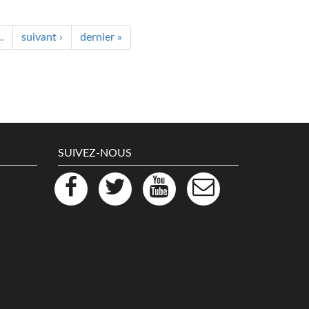
…
suivant ›
dernier »
SUIVEZ-NOUS