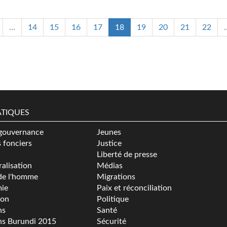
…
14
15
16
17
18
19
20
21
22
TIQUES
gouvernance
Jeunes
s fonciers
Justice
Liberté de presse
alisation
Médias
de l'homme
Migrations
ie
Paix et réconciliation
ion
Politique
ns
Santé
ns Burundi 2015
Sécurité