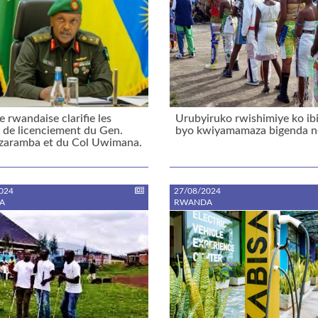
e rwandaise clarifie les
Urubyiruko rwishimiye ko i
 de licenciement du Gen.
byo kwiyamamaza bigenda n
zaramba et du Col Uwimana.
024
27/08/2024
A
RWANDA