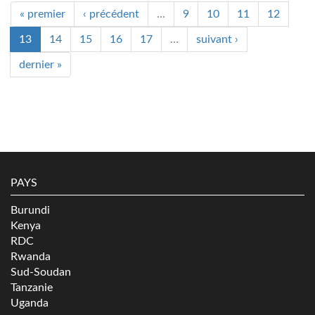
« premier
‹ précédent
…
9
10
11
12
13
14
15
16
17
…
suivant ›
dernier »
PAYS
Burundi
Kenya
RDC
Rwanda
Sud-Soudan
Tanzanie
Uganda