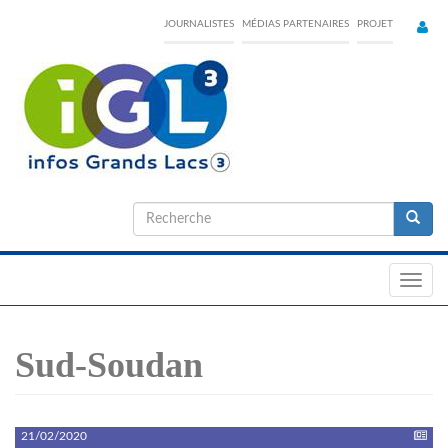
Skip
JOURNALISTES
MÉDIAS PARTENAIRES
PROJET
to
main
content
Formulaire
de
Recherche
recherche
Toggl
navig
Sud-Soudan
21/02/2020