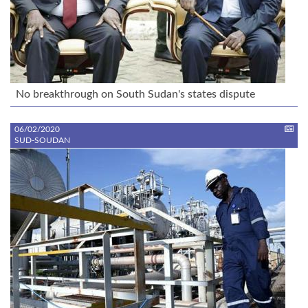
No breakthrough on South Sudan's states dispute
06/02/2020
SUD-SOUDAN