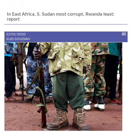
In East Africa, S. Sudan most corrupt, Rwanda least:
report
22/01/2020
SUD-SOUDAN