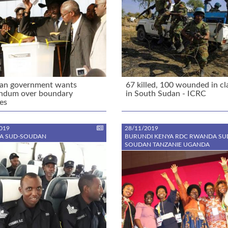
dan government wants
67 killed, 100 wounded in cl
endum over boundary
in South Sudan - ICRC
es
019
28/11/2019
A SUD-SOUDAN
BURUNDI KENYA RDC RWANDA SU
SOUDAN TANZANIE UGANDA