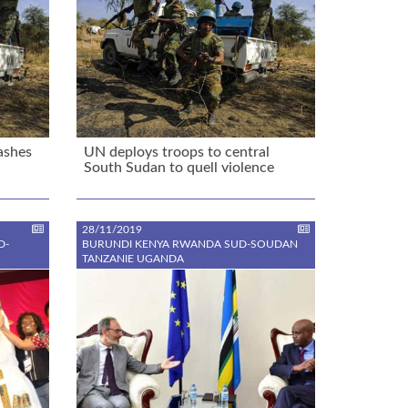
ashes
UN deploys troops to central
South Sudan to quell violence
28/11/2019
D-
BURUNDI KENYA RWANDA SUD-SOUDAN
TANZANIE UGANDA