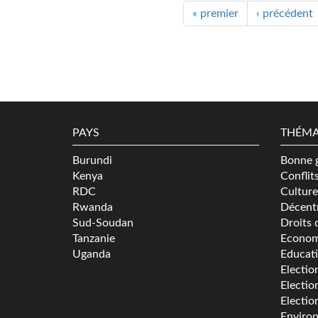
« premier
‹ précédent
PAYS
THÉMA
Burundi
Bonne 
Kenya
Conflit
RDC
Culture
Rwanda
Décentr
Sud-Soudan
Droits 
Tanzanie
Econom
Uganda
Educat
Electio
Electio
Electio
Enviro