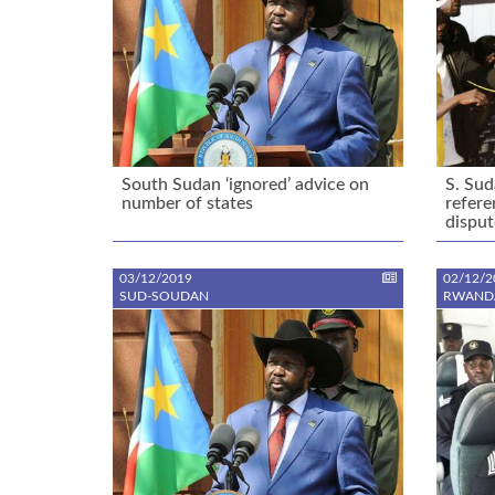
South Sudan ‘ignored’ advice on
S. Su
number of states
refer
disput
03/12/2019
02/12/2
SUD-SOUDAN
RWAND