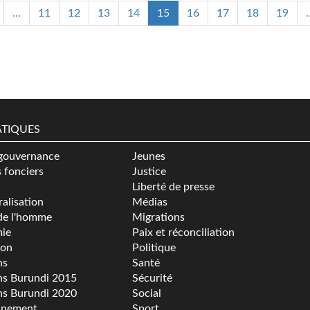
…
11
12
13
14
15
16
17
18
19
TIQUES
gouvernance
Jeunes
s fonciers
Justice
Liberté de presse
alisation
Médias
de l'homme
Migrations
ie
Paix et réconciliation
ion
Politique
ns
Santé
ns Burundi 2015
Sécurité
ns Burundi 2020
Social
nnement
Sport