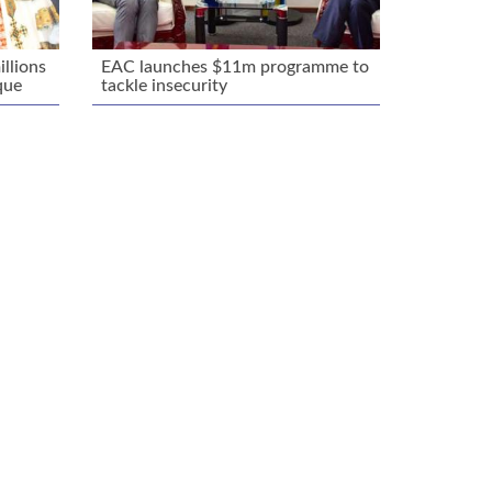
llions
EAC launches $11m programme to
que
tackle insecurity