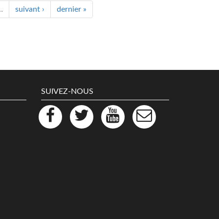
…
suivant ›
dernier »
SUIVEZ-NOUS