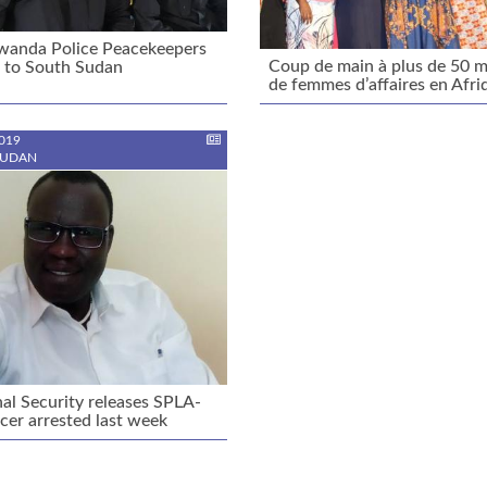
wanda Police Peacekeepers
Coup de main à plus de 50 mi
f to South Sudan
de femmes d’affaires en Afri
019
OUDAN
al Security releases SPLA-
icer arrested last week