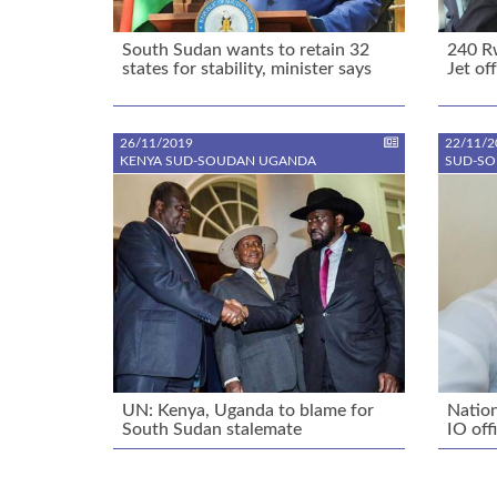
South Sudan wants to retain 32
240 R
states for stability, minister says
Jet of
26/11/2019
22/11/2
KENYA SUD-SOUDAN UGANDA
SUD-S
UN: Kenya, Uganda to blame for
Nation
South Sudan stalemate
IO off