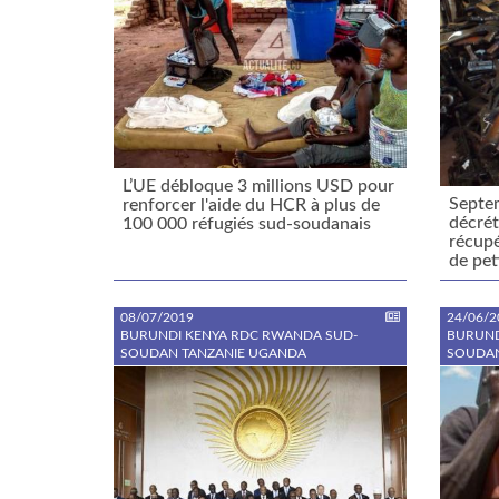
L’UE débloque 3 millions USD pour
Septem
renforcer l'aide du HCR à plus de
décrét
100 000 réfugiés sud-soudanais
récupé
de pet
08/07/2019
24/06/2
BURUNDI KENYA RDC RWANDA SUD-
BURUND
SOUDAN TANZANIE UGANDA
SOUDAN