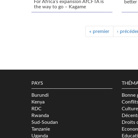
For Africa’s expansion AfCFTA is
better
the way to go – Kagame
« premier
‹ précéde
PAYS
THÉMA
Burundi
Bonne 
Kenya
Conflit
RDC
Culture
Rwanda
Décentr
Sud-Soudan
Droits 
Tanzanie
Econom
Uganda
Educat