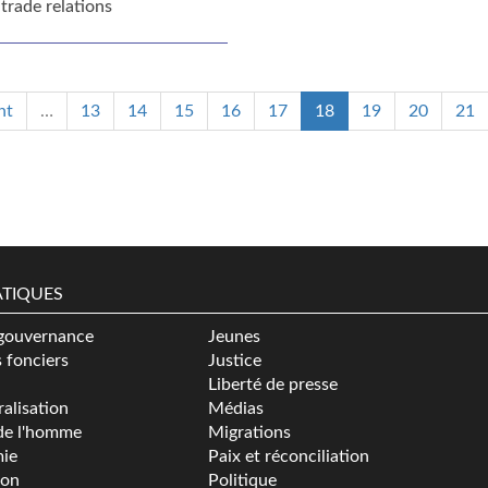
 trade relations
nt
…
13
14
15
16
17
18
19
20
21
TIQUES
gouvernance
Jeunes
s fonciers
Justice
Liberté de presse
alisation
Médias
de l'homme
Migrations
ie
Paix et réconciliation
ion
Politique