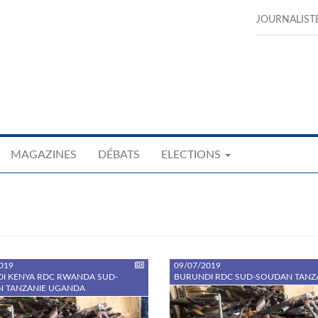
JOURNALIST
MAGAZINES
DÉBATS
ELECTIONS
019
09/07/2019
I KENYA RDC RWANDA SUD-
BURUNDI RDC SUD-SOUDAN TANZ
 TANZANIE UGANDA