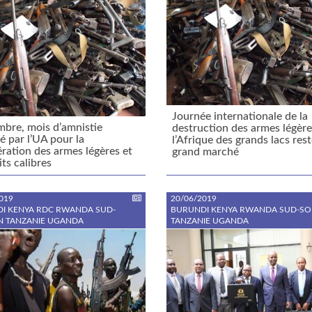
Journée internationale de la
bre, mois d’amnistie
destruction des armes légère
é par l’UA pour la
l’Afrique des grands lacs rest
ration des armes légères et
grand marché
its calibres
019
20/06/2019
I KENYA RDC RWANDA SUD-
BURUNDI KENYA RWANDA SUD-S
 TANZANIE UGANDA
TANZANIE UGANDA