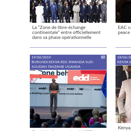
La “Zone de libre-échange
EAC co
continentale” entre officiellement
peace
dans sa phase opérationnelle
19/06/2019
18/06/2
BURUNDI KENYA RDC RWANDA SUD-
KENYA 
SOUDAN TANZANIE UGANDA
Kenya