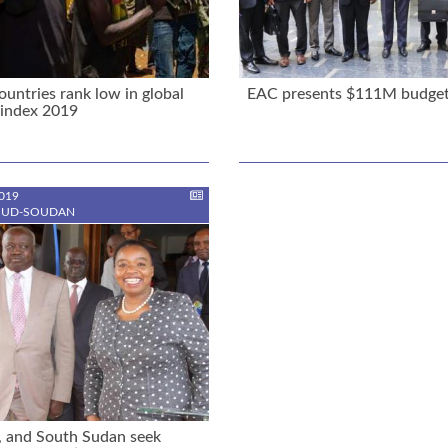
untries rank low in global
EAC presents $111M budge
 index 2019
019
SUD-SOUDAN
, and South Sudan seek