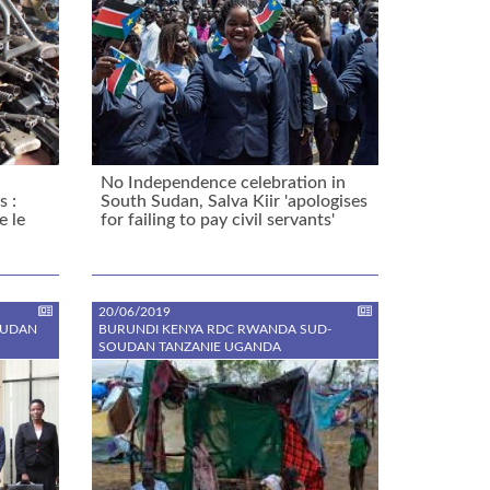
No Independence celebration in
s :
South Sudan, Salva Kiir 'apologises
e le
for failing to pay civil servants'
20/06/2019
OUDAN
BURUNDI KENYA RDC RWANDA SUD-
SOUDAN TANZANIE UGANDA