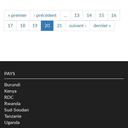
« premier
‹ précédent
…
13
14
15
16
17
18
19
20
21
suivant ›
dernier »
PAYS
Burundi
Kenya
RDC
Rwanda
Sud-Soudan
Tanzanie
Uganda