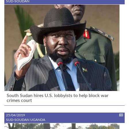
SUD-SOUDAN
South Sudan hires U.S. lobbyists to help block war
crimes court
25/04/2019
SUD-SOUDAN UGANDA