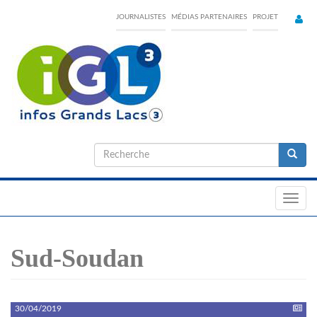
Skip
JOURNALISTES
MÉDIAS PARTENAIRES
PROJET
to
main
content
Formulaire
de
Recherche
recherche
Toggl
navig
Sud-Soudan
30/04/2019