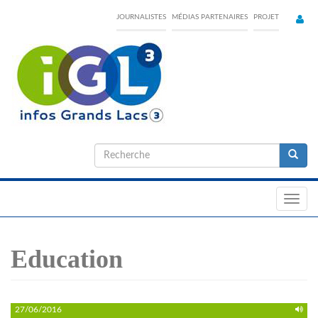
Skip
JOURNALISTES
MÉDIAS PARTENAIRES
PROJET
to
main
content
Formulaire
de
Recherche
recherche
Toggl
navig
Education
27/06/2016