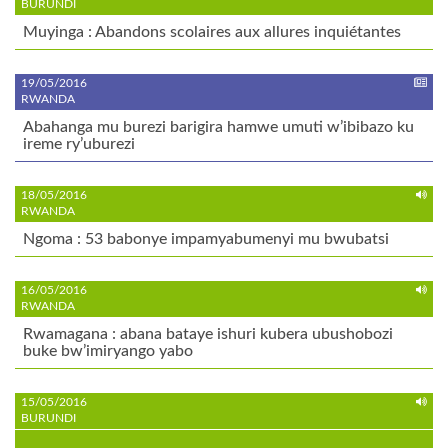
BURUNDI
Muyinga : Abandons scolaires aux allures inquiétantes
19/05/2016
RWANDA
Abahanga mu burezi barigira hamwe umuti w’ibibazo ku
ireme ry’uburezi
18/05/2016
RWANDA
Ngoma : 53 babonye impamyabumenyi mu bwubatsi
16/05/2016
RWANDA
Rwamagana : abana bataye ishuri kubera ubushobozi
buke bw’imiryango yabo
15/05/2016
BURUNDI