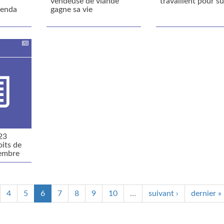
s
vendeuse de viande
travaillent pour su
senda
gagne sa vie
23
oits de
embre
4
5
6
7
8
9
10
…
suivant ›
dernier »