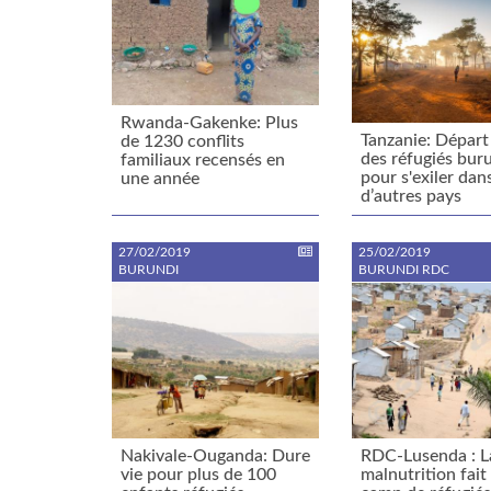
Rwanda-Gakenke: Plus
Tanzanie: Départ
de 1230 conflits
des réfugiés bur
familiaux recensés en
pour s'exiler dan
une année
d’autres pays
27/02/2019
25/02/2019
BURUNDI
BURUNDI RDC
Nakivale-Ouganda: Dure
RDC-Lusenda : L
vie pour plus de 100
malnutrition fait