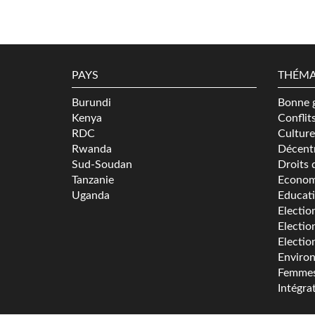
PAYS
THÉMA
Burundi
Bonne 
Kenya
Conflit
RDC
Culture
Rwanda
Décentr
Sud-Soudan
Droits 
Tanzanie
Econom
Uganda
Educat
Electio
Electio
Electio
Enviro
Femme
Intégra