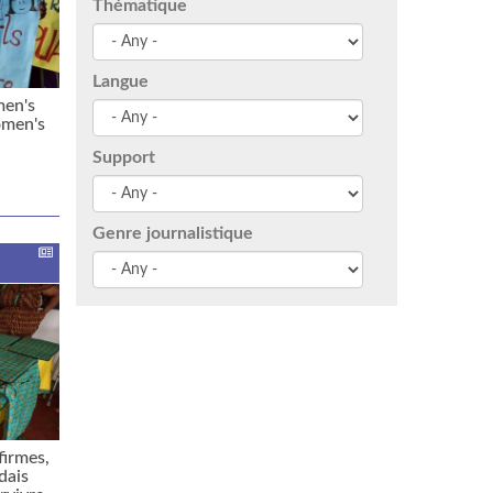
Thématique
Langue
men's
omen's
Support
Genre journalistique
irmes,
dais