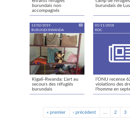
enfants réfugiés
camp de réfugié
burundais non
burundais de Lu
accompagnés
12/02/2019
01/11/2018
BURUNDI RWANDA
RDC
Kigali-Rwanda: L’art au
l’ONU recense 6
secours des réfugiés
violations des dr
burundais
l'homme en sept
« premier
‹ précédent
…
2
3