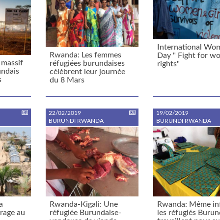
International Wo
Rwanda: Les femmes
Day " Fight for w
 massif
réfugiées burundaises
rights"
undais
célèbrent leur journée
s
du 8 Mars
22/02/2019
19/02/2019
BURUNDI RWANDA
BURUNDI RWANDA
a
Rwanda-Kigali: Une
Rwanda: Même inf
 rage au
réfugiée Burundaise-
les réfugiés Burun