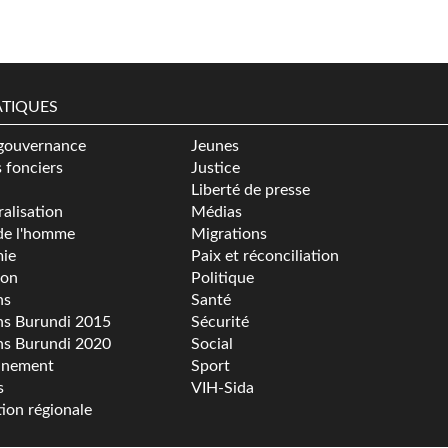
TIQUES
gouvernance
Jeunes
s fonciers
Justice
Liberté de presse
alisation
Médias
de l'homme
Migrations
ie
Paix et réconciliation
ion
Politique
ns
Santé
ns Burundi 2015
Sécurité
ns Burundi 2020
Social
nnement
Sport
s
VIH-Sida
tion régionale