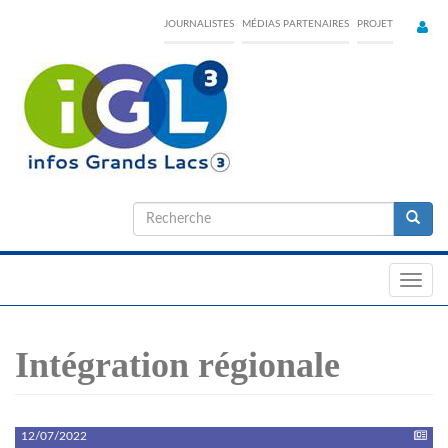
Skip
JOURNALISTES
MÉDIAS PARTENAIRES
PROJET
to
main
content
Formulaire
de
Recherche
recherche
Toggl
navig
Intégration régionale
12/07/2022