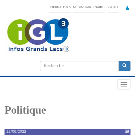
Skip
JOURNALISTES
MÉDIAS PARTENAIRES
PROJET
to
main
content
Formulaire
de
Recherche
recherche
Toggl
navig
Politique
22/08/2022