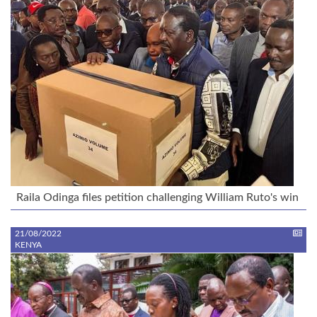
Raila Odinga files petition challenging William Ruto's win
21/08/2022
KENYA