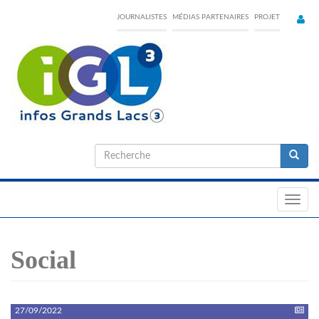
Skip
JOURNALISTES
MÉDIAS PARTENAIRES
PROJET
to
main
content
Formulaire
de
Recherche
recherche
Toggl
navig
Social
27/09/2022