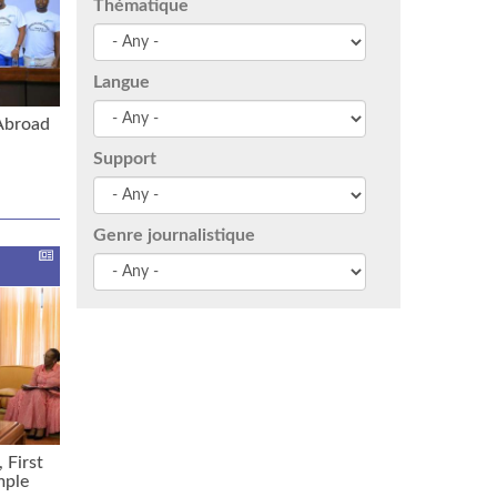
Thématique
Langue
Abroad
Support
Genre journalistique
 First
mple