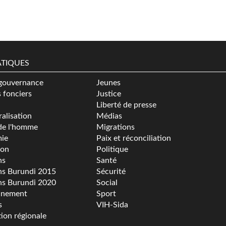
TIQUES
gouvernance
Jeunes
s fonciers
Justice
Liberté de presse
alisation
Médias
de l'homme
Migrations
ie
Paix et réconciliation
ion
Politique
ns
Santé
ns Burundi 2015
Sécurité
ns Burundi 2020
Social
nnement
Sport
s
VIH-Sida
tion régionale