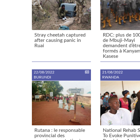
Stray cheetah captured
RDC: plus de 10
after causing panic in
de Mbuji-Mayi
Ruai
demandent d’êtr
formés à Kanya
Kasese
22/08/2022
21/08/2022
BURUNDI
RWANDA
Rutana : le responsable
National Rehab S
provincial des
To Evoke Punitiv