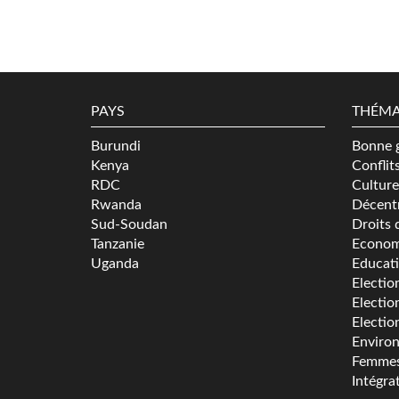
PAYS
THÉMA
Burundi
Bonne 
Kenya
Conflit
RDC
Culture
Rwanda
Décentr
Sud-Soudan
Droits 
Tanzanie
Econom
Uganda
Educat
Electio
Electio
Electio
Enviro
Femme
Intégra