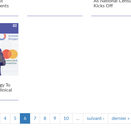
st
As National Cens
rents
Kicks Off
l
gy To
linical
4
5
6
7
8
9
10
…
suivant ›
dernier »