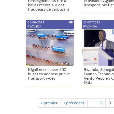
renseignements tire à
Provisions Again
balles réelles sur des
Irresponsible Pa
fraudeurs de carburant
01/08/2022
22/07/2022
RWANDA
RWANDA
Kigali needs over 500
Rwanda, Senega
buses to address public
Launch Technolo
transport woes
Verify People’s C
Data
« premier
‹ précédent
…
2
3