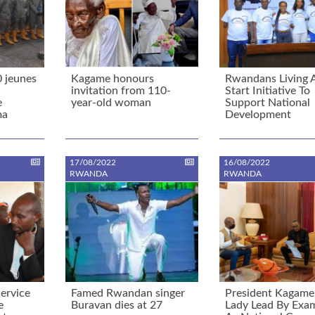
0 jeunes
Kagame honours
Rwandans Living 
invitation from 110-
Start Initiative To
e
year-old woman
Support National
ma
Development
17/08/2022
16/08/2022
RWANDA
RWANDA
ervice
Famed Rwandan singer
President Kagame,
e
Buravan dies at 27
Lady Lead By Exa