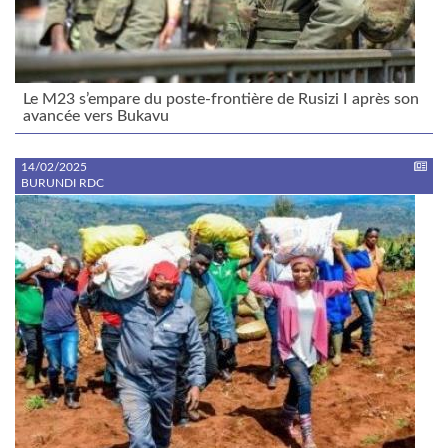
Le M23 s’empare du poste-frontière de Rusizi I après son
avancée vers Bukavu
14/02/2025
BURUNDI RDC