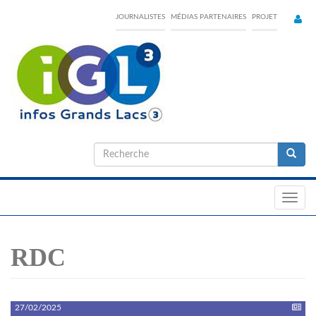
Skip
JOURNALISTES
MÉDIAS PARTENAIRES
PROJET
to
main
content
Formulaire
de
Recherche
recherche
Toggl
navig
RDC
27/02/2025