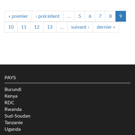
« premier
‹ précédent
…
5
6
7
8
9
10
11
12
13
…
suivant ›
dernier »
PAYS
Burundi
Kenya
RDC
Rwanda
Sud-Soudan
Tanzanie
Uganda