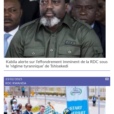
Kabila alerte sur l’effondrement imminent de la RDC sous
le ’régime tyrannique’ de Tshisekedi
23/02/2025
RDC RWANDA